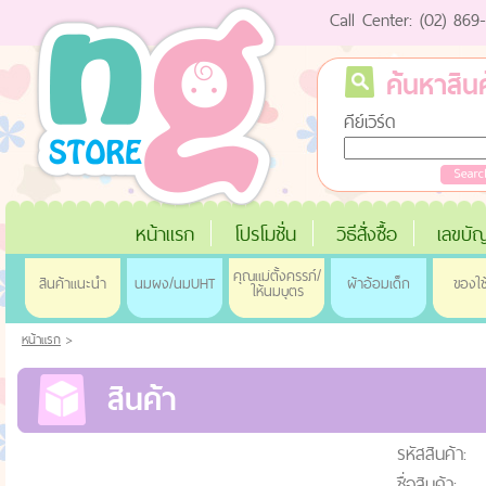
Call Center: (02) 86
ค้นหาสินค
คีย์เวิร์ด
หน้าแรก
โปรโมชั่น
วิธีสั่งซื้อ
เลขบัญ
คุณแม่ตั้งครรภ์/
สินค้าแนะนำ
นมผง/นมUHT
ผ้าอ้อมเด็ก
ของใช
ให้นมบุตร
หน้าแรก
>
สินค้า
รหัสสินค้า:
ชื่อสินค้า: