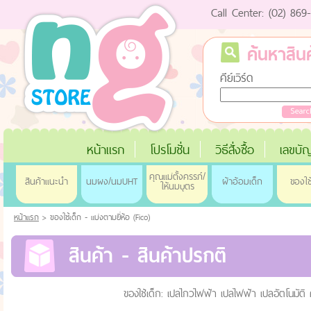
Call Center: (02) 86
ค้นหาสินค
คีย์เวิร์ด
หน้าแรก
โปรโมชั่น
วิธีสั่งซื้อ
เลขบัญ
คุณแม่ตั้งครรภ์/
สินค้าแนะนำ
นมผง/นมUHT
ผ้าอ้อมเด็ก
ของใช
ให้นมบุตร
หน้าแรก
> ของใช้เด็ก - แบ่งตามยี่่ห้อ (Fico)
สินค้า - สินค้าปรกติ
ของใช้เด็ก: เปลไกวไฟฟ้า เปลไฟฟ้า เปลอัตโนมัต