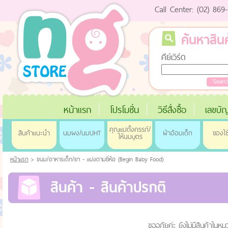
Call Center: (02) 86
ค้นหาสินค
คีย์เวิร์ด
หน้าแรก
โปรโมชั่น
วิธีสั่งซื้อ
เลขบัญ
คุณแม่ตั้งครรภ์/
สินค้าแนะนำ
นมผง/นมUHT
ผ้าอ้อมเด็ก
ของใช
ให้นมบุตร
หน้าแรก
> ขนม/อาหารเด็ก/ยา - แบ่งตามยี่ห้อ (Begin Baby Food)
สินค้า - สินค้าปรกติ
ขออภัยค่ะ ยังไม่มีสินค้าในหมว