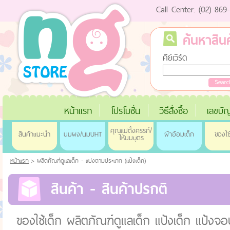
Call Center: (02) 86
ค้นหาสินค
คีย์เวิร์ด
หน้าแรก
โปรโมชั่น
วิธีสั่งซื้อ
เลขบัญ
คุณแม่ตั้งครรภ์/
สินค้าแนะนำ
นมผง/นมUHT
ผ้าอ้อมเด็ก
ของใช
ให้นมบุตร
หน้าแรก
> ผลิตภัณฑ์ดูแลเด็ก - แบ่งตามประเภท (แป้งเด็ก)
สินค้า - สินค้าปรกติ
ของใช้เด็ก ผลิตภัณฑ์ดูแลเด็ก แป้งเด็ก แป้งจอ