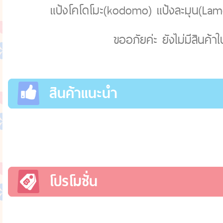
แป้งโคโดโมะ(kodomo) แป้งละมุน(Lamoo
ขออภัยค่ะ ยังไม่มีสินค้า
สินค้าแนะนำ
โปรโมชั่น