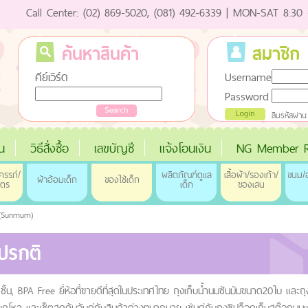
Call Center: (02) 869-5020, (081) 492-6339 | MON-SAT 8:30 
ค้นหาสินค้า
สมาชิก
คีย์เวิร์ด
Username
Password
ลืมรหัสผ่าน
่น
วิธีสั่งซื้อ
เลขบัญชี
แจ้งโอนเงิน
NG Member R
ครรภ์/
ผลิตภัณฑ์ดูแล
เสื้อผ้า/รองเท้า/
ขนม/อ
ผ้าอ้อมเด็ก
ของใช้เด็ก
ุตร
เด็ก
ของเล่น
อ (Sunmum)
าปรกติ
น, BPA Free ยี่ห้อที่ขายดีที่สุดในประเทศไทย ถุงเก็บน้ำนมซันมัมขนาด20ใบ และถุง
หล และเซ็ตสุดคุ้มจับคู่กับสินค้าต่างๆมากมาย เช่นคู่กับถุงซิปล็อคเก็บสต๊อกนมแม