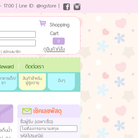
- 17:00 | Line ID: @ngstore |
Shopping
Cart
0
ดูสินค้าที่สั่ง
|
สมัครสมาชิก
eward
ติดต่อเรา
าหารเด็ก/
สินค้าสำหรับ
อื่นๆ
ยา
ผู้สูงอายุ
เช็คเลขพัสดุ
ชื่อผู้รับ (เฉพาะชื่อ):
เก็บน้ำ
รหัสไปรษณีย์:
่, ถุง