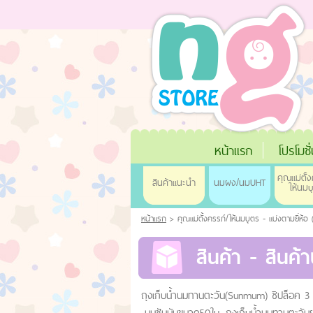
หน้าแรก
โปรโมชั
คุณแม่ตั้ง
สินค้าแนะนำ
นมผง/นมUHT
ให้นมบ
หน้าแรก
> คุณแม่ตั้งครรภ์/ให้นมบุตร - แบ่งตามยี่ห้
สินค้า - สินค้
ถุงเก็บน้ำนมทานตะวัน(Sunmum) ซิปล็อค 3 ชั้
นมซันมัมขนาด50ใบ, ถุงเก็บน้ำนมทานตะวันยกโ