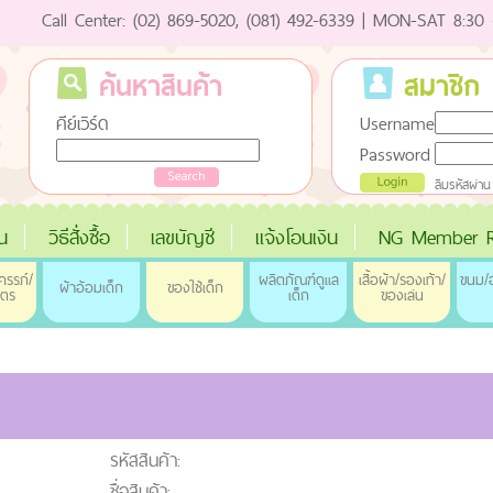
Call Center: (02) 869-5020, (081) 492-6339 | MON-SAT 8:30 
ค้นหาสินค้า
สมาชิก
คีย์เวิร์ด
Username
Password
ลืมรหัสผ่าน
่น
วิธีสั่งซื้อ
เลขบัญชี
แจ้งโอนเงิน
NG Member R
ครรภ์/
ผลิตภัณฑ์ดูแล
เสื้อผ้า/รองเท้า/
ขนม/อ
ผ้าอ้อมเด็ก
ของใช้เด็ก
ุตร
เด็ก
ของเล่น
รหัสสินค้า:
ชื่อสินค้า: