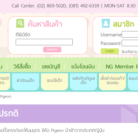
Call Center: (02) 869-5020, (081) 492-6339 | MON-SAT 8:30 
ค้นหาสินค้า
สมาชิก
คีย์เวิร์ด
Username
Password
ลืมรหัสผ่าน
่น
วิธีสั่งซื้อ
เลขบัญชี
แจ้งโอนเงิน
NG Member R
ครรภ์/
ผลิตภัณฑ์ดูแล
เสื้อผ้า/รองเท้า/
ขนม/อ
ผ้าอ้อมเด็ก
ของใช้เด็ก
ุตร
เด็ก
ของเล่น
(Pigeon)
าปรกติ
ม่ตั้งครรภ์และให้นมบุตร ยีห้อ Pigeon นำเข้าจากประเทศญีปุ่่น