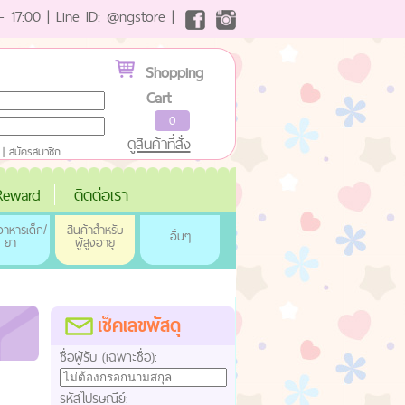
- 17:00 | Line ID: @ngstore |
Shopping
Cart
0
ดูสินค้าที่สั่ง
|
สมัครสมาชิก
eward
ติดต่อเรา
าหารเด็ก/
สินค้าสำหรับ
อื่นๆ
ยา
ผู้สูงอายุ
เช็คเลขพัสดุ
ชื่อผู้รับ (เฉพาะชื่อ):
รหัสไปรษณีย์: