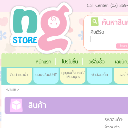
Call Center: (02) 86
ค้นหาสินค
คีย์เวิร์ด
หน้าแรก
โปรโมชั่น
วิธีสั่งซื้อ
เลขบัญ
คุณแม่ตั้งครรภ์/
สินค้าแนะนำ
นมผง/นมUHT
ผ้าอ้อมเด็ก
ของใช
ให้นมบุตร
หน้าแรก
>
สินค้า
รหัสสินค้า:
ชื่อสินค้า: